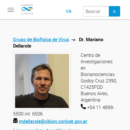
Toggle
EN
navigation
Grupo de Biofísica de Virus
-> Dr. Mariano
Dellarole
Centro de
Investigaciones
en
Bionanociencias
Godoy Cruz 2390,
C1425FQD
Buenos Aires,
Argentina
+54 11 4899-
5500 int 6506
mdellarole@cibion.conicet.gov.ar