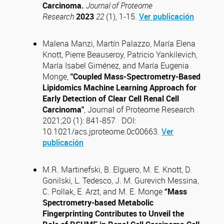
Carcinoma.
Journal of Proteome
Research
2023
22
(1), 1-15.
Ver publicación
Malena Manzi, Martín Palazzo, María Elena
Knott, Pierre Beauseroy, Patricio Yankilevich,
María Isabel Giménez, and María Eugenia
Monge,
"Coupled Mass-Spectrometry-Based
Lipidomics Machine Learning Approach for
Early Detection of Clear Cell Renal Cell
Carcinoma"
, Journal of Proteome Research
2021;20 (1): 841-857 DOI:
10.1021/acs.jproteome.0c00663.
Ver
publicación
M.R. Martinefski, B. Elguero, M. E. Knott, D.
Gonilski, L. Tedesco, J. M. Gurevich Messina,
C. Pollak, E. Arzt, and M. E. Monge
“Mass
Spectrometry-based Metabolic
Fingerprinting Contributes to Unveil the