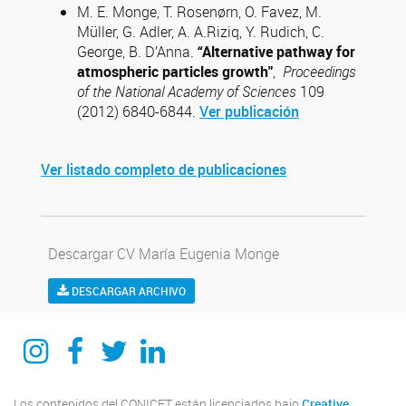
M. E. Monge, T. Rosenørn, O. Favez, M.
Müller, G. Adler, A. A.Riziq, Y. Rudich, C.
George, B. D’Anna.
“Alternative pathway for
atmospheric particles growth"
,
Proceedings
of the National Academy of Sciences
109
(2012) 6840-6844.
Ver publicación
Ver listado completo de publicaciones
Descargar CV María Eugenia Monge
DESCARGAR ARCHIVO
Instagram
Facebook
Twitter
Linkedin
Los contenidos del CONICET están licenciados bajo
Creative