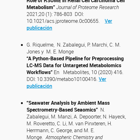
Role of RSUME in Renal Cell Carcinoma Cell
Metabolism”
Journal of Proteome Research
2021;20 (1): 786-803 DOI:
10.1021/acs.jproteome.0c00655.
Ver
publicación
G. Riquelme, N. Zabalegui, P. Marchi, C. M.
Jones y M. E. Monge
“A Python-Based Pipeline for Preprocessing
LC-MS Data for Untargeted Metabolomics
Workflows”
En Metabolites, 10 (2020) 416.
DOI: 10.3390/metabo10100416.
Ver
publicación
“Seawater Analysis by Ambient Mass
Spectrometry-Based Seaomics”
N.
Zabalegui, M. Manzi, A. Depoorter, N. Hayeck,
M. Roveretto, C. Li, M. van Pinxteren, H.
Herrmann, C. George, and M. E.
Monge.
Atmospheric Chemistry and