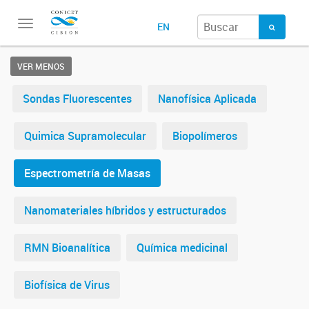
Toggle
EN
navigation
VER MENOS
Sondas Fluorescentes
Nanofísica Aplicada
Quimica Supramolecular
Biopolímeros
Espectrometría de Masas
Nanomateriales híbridos y estructurados
RMN Bioanalítica
Química medicinal
Biofísica de Virus