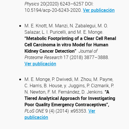
Physics
20(2020) 6243–6257 DOI:
10.5194/acp-20-6243-2020.
Ver publicación
M. E. Knott, M. Manzi, N. Zabalegui, M. O.
Salazar, L. I. Puricelli, and M. E. Monge.
“Metabolic Footprinting of a Clear Cell Renal
Cell Carcinoma in vitro Model for Human
Kidney Cancer Detection”
Journal of
Proteome Research
17
(2018) 3877–3888.
Ver publicación
M. E. Monge, P. Dwivedi, M. Zhou, M. Payne,
C. Harris, B. House, y. Juggins, P. Cizmarik, P.
N. Newton, F. M. Fernández, D. Jenkins.
“A
Tiered Analytical Approach for Investigating
Poor Quality Emergency Contraceptives”,
PLoS ONE
9 (4) (2014) :e95353.
Ver
publicación