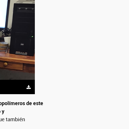
iopolímeros de este
 y
ue también