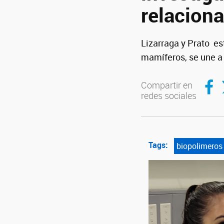
relaciona
Lizarraga y Prato es
mamíferos, se une a 
Compar
C
Compartir en
redes sociales
Tags:
biopolimeros