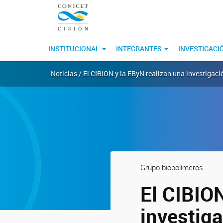
INSTITUCIONAL
INTEGRANTES
INVESTIGACI
Noticias / El CIBION y la EByN realizan una investigaci
Grupo biopolímeros
El CIBION
investig