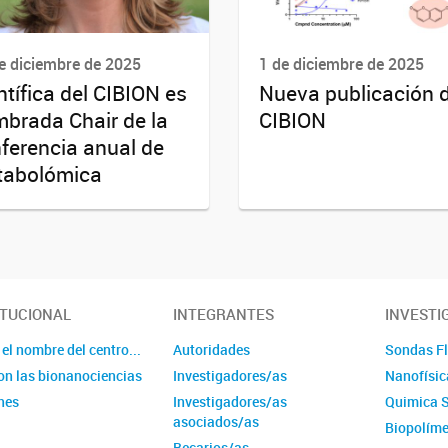
e diciembre de 2025
1 de diciembre de 2025
ntífica del CIBION es
Nueva publicación d
brada Chair de la
CIBION
ferencia anual de
tabolómica
ITUCIONAL
INTEGRANTES
INVESTI
el nombre del centro...
Autoridades
Sondas Fl
on las bionanociencias
Investigadores/as
Nanofísic
nes
Investigadores/as
Quimica 
asociados/as
Biopolím
Becarios/as