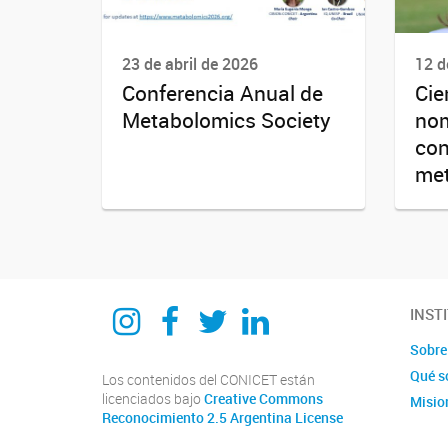
23 de abril de 2026
12 d
Conferencia Anual de
Cie
Metabolomics Society
nom
con
me
Instagram
Facebook
Twitter
Linkedin
INST
Sobre 
Qué s
Los contenidos del CONICET están
licenciados bajo
Creative Commons
Misio
Reconocimiento 2.5 Argentina License