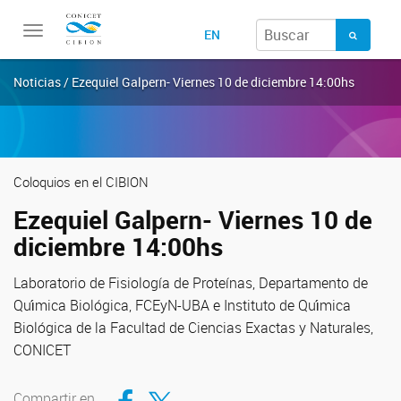
Toggle
EN
navigation
Noticias / Ezequiel Galpern- Viernes 10 de diciembre 14:00hs
Coloquios en el CIBION
Ezequiel Galpern- Viernes 10 de
diciembre 14:00hs
Laboratorio de Fisiología de Proteínas, Departamento de
Quı́mica Biológica, FCEyN-UBA e Instituto de Quı́mica
Biológica de la Facultad de Ciencias Exactas y Naturales,
CONICET
Compartir en Facebook
Compartir en Twitter
Compartir en