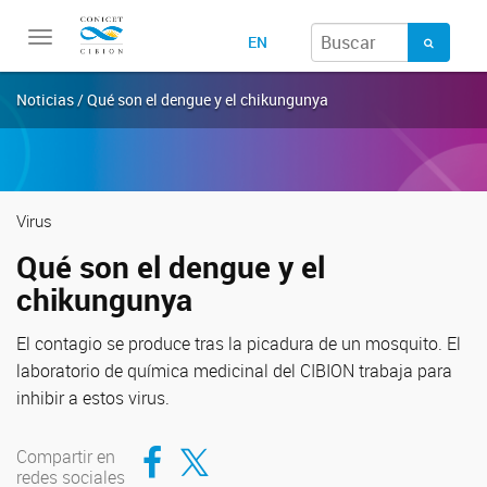
Toggle
EN
navigation
Noticias / Qué son el dengue y el chikungunya
Virus
Qué son el dengue y el
chikungunya
El contagio se produce tras la picadura de un mosquito. El
laboratorio de química medicinal del CIBION trabaja para
inhibir a estos virus.
Compartir en Facebook
Compartir en Twitter
Compartir en
redes sociales