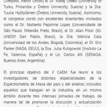
Liverpool, Reino Unido) el Dr. Matej Orešic (University of
Turku, Finlandia y Örebro University, Suecia) y la Dra.
Tuulia Hyötyläinen (Örebro University, Suecia). Asimismo,
el congreso contó con excelentes disertantes invitados
como el Dr. Norberto Peporine Lopes (Universidade de
São Paulo, Ribeirão Preto, Brasil), el Dr. Alan Pilon (IQ-
UNESP, San Pablo, Brasil), la Dra. Mónica Cala
(Universidad de los Andes, Bogotá, Colombia), el Dr. Eric
Parker (NASA, EEUU), la Dra. Julia Kuligowski (Insituto La
Fe, Valencia, España) y el Lic. Carlos Allí (SENASA,
Buenos Aires, Argentina).
El principal objetivo del V CAEM fue reunir a los
investigadores de distintas especialidades de la
Espectrometría de Masa del país y del exterior, incluidos
aquellos que trabajan en la industria, en un mismo
ámbito durante tres intensas jornadas de trabajo, de
manera tal de promover la discusión y actualización