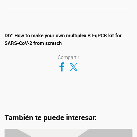
DIY: How to make your own multiplex RT-qPCR kit for
SARS-CoV-2 from scratch
Compartir
Compartir en Facebook
Compartir en Twitter
También te puede interesar: