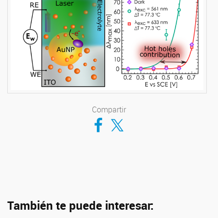
Compartir
Compartir en Facebook
Compartir en Twitter
También te puede interesar: