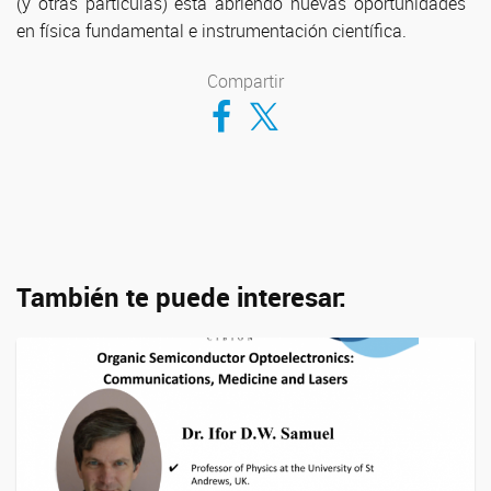
(y otras partículas) está abriendo nuevas oportunidades
en física fundamental e instrumentación científica.
Compartir
Compartir en Facebook
Compartir en Twitter
También te puede interesar: