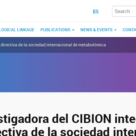
ES
OGICAL LINKAGE
PUBLICATIONS
NEWS & EVENTS
CONT
 directiva de la sociedad internacional de metabolómica
tigadora del CIBION inte
ectiva de la sociedad int