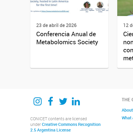
23 de abril de 2026
12 d
Conferencia Anual de
Cie
Metabolomics Society
nom
con
me
Instagram
Facebook
Twitter
Linkedin
THE 
About
What 
CONICET contents are licensed
under
Creative Commons Recognition
2.5 Argentina License