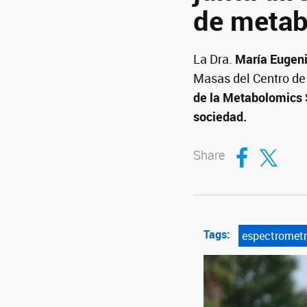
de meta
La Dra.
María Eugen
Masas del Centro de
de la Metabolomics So
sociedad.
Compartir en Fa
Compartir en T
Share
Tags:
espectrometr