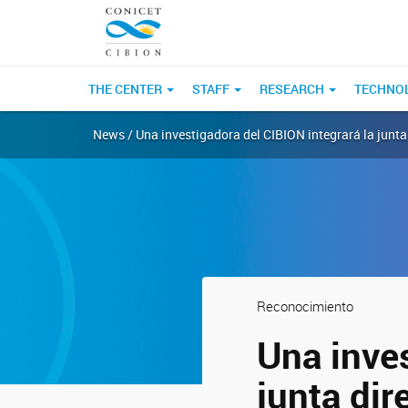
THE CENTER
STAFF
RESEARCH
TECHNOL
News / Una investigadora del CIBION integrará la junta
Reconocimiento
Una inves
junta dir