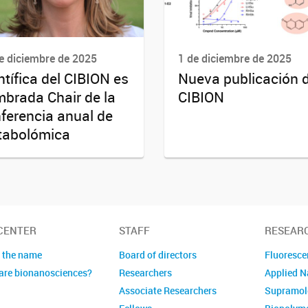
e diciembre de 2025
1 de diciembre de 2025
ntífica del CIBION es
Nueva publicación d
brada Chair de la
CIBION
ferencia anual de
tabolómica
CENTER
STAFF
RESEAR
 the name
Board of directors
Fluoresce
are bionanosciences?
Researchers
Applied 
Associate Researchers
Supramol