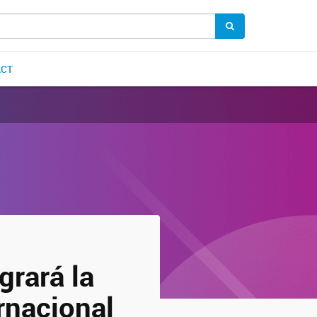
ACT
grará la
ernacional