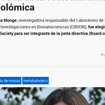
bolómica
ia Monge
, investigadora responsable del Laboratorio de
 Investigaciones en Bionanociencias (CIBION),
fue eleg
ciety para ser integrante de la junta directiva (Board o
cebook
witter
Pu
ía de masas
metabolomics