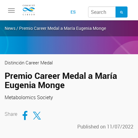
Toggle
ES
navigation
News / Premio Career Medal a María Eugenia Monge
Distinción Career Medal
Premio Career Medal a María
Eugenia Monge
Metabolomics Society
Compartir en Facebook
Compartir en Twitter
Share
Published on 11/07/2022